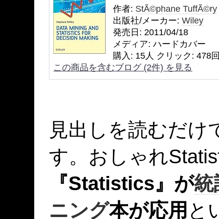
作者:
StÃ©phane TuffÃ©ry
出版社/メーカー:
Wiley
発売日:
2011/04/18
メディア:
ハードカバー
購入
: 15人
クリック
: 478
この商品を含むブログ (2件) を見る
見出しを読むだけ
す。おしゃれStatist
『Statistics』が
統
ニング
本が応用
と