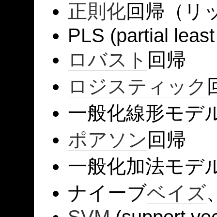
正則化
回帰（リッ
PLS (partial leas
ロバスト
回帰
ロジスティック
一般化線形モデ
ポアソン
回帰
一般化加法モデ
ナイーブ
ベイズ
SVM
(support ve