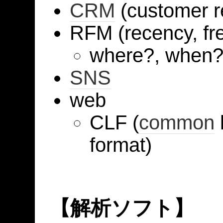
CRM
(customer r
RFM (recency, fr
where?, when?
SNS
web
CLF (
common
format)
【解析ソフト】