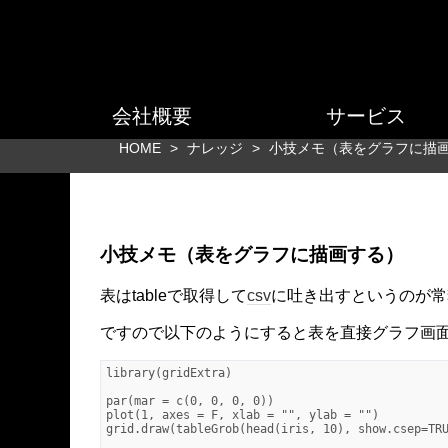
会社概要
サービス
HOME
>
ナレッジ
>
小技メモ（表をグラフに描
小技メモ（表をグラフに描画する）
表はtableで取得して
csv
に吐き出すというのが常
ですので以下のようにすると表を直接グラフ画
library(gridExtra)

par(mar = c(0, 0, 0, 0))

plot(1, axes = F, xlab = "", ylab = "")

grid.draw(tableGrob(head(iris, 10), show.csep=TRU