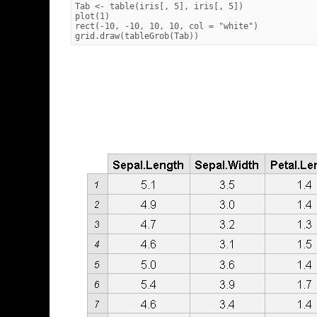
Tab <- table(iris[, 5], iris[, 5])

plot(1)

rect(-10, -10, 10, 10, col = "white")
