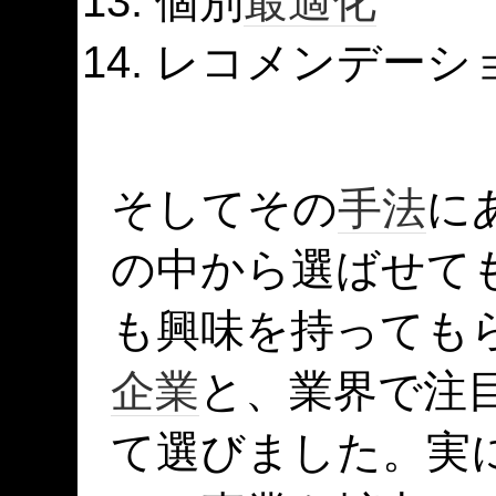
個別
最適化
レコメンデーシ
そしてその
手法
に
の中から選ばせて
も興味を持っても
企業
と、業界で注
て選びました。実