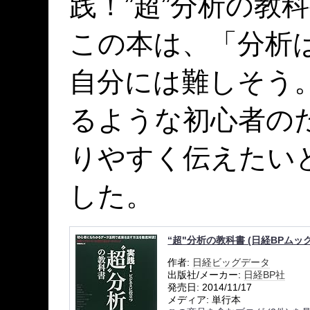
践！”超”分析の教
この本は、「分析
自分には難しそう
るような初心者の
りやすく伝えたい
した。
“超"分析の教科書 (日経BPムック
作者:
日経ビッグデータ
出版社/メーカー:
日経BP社
発売日:
2014/11/17
メディア:
単行本