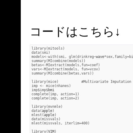
コードはこちら↓
library(mitools)

data(smi)

models<-with(smi, glm(drinkreg~
wave
*sex,family=bi
summary(MIcombine(models))

betas<-MIextract(models,fun=coef)

vars<-MIextract(models, fun=vcov)

summary(MIcombine(betas,vars))

library(mice)		#Multivariate Imputation by Chained Equations

imp <- mice(nhanes)

imp$imp$
bmi
complete(imp, action=1)

complete(imp, action=2)

library(mvnmle)

data(
apple
)

mlest(
apple
)

data(missvals)

mlest(missvals, iterlim=400)

library(
VIM
)
