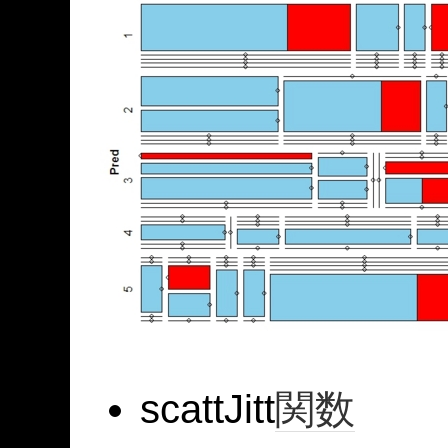
scattJitt
関数