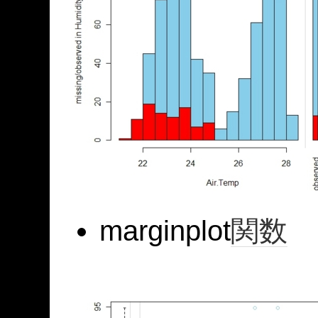
marginplot
関数