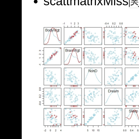
scattmatrixMiss