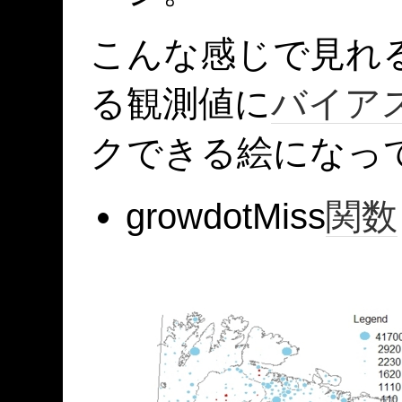
こんな感じで見れ
る観測値に
バイア
クできる絵になっ
growdotMiss
関数