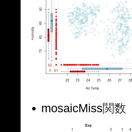
mosaicMiss
関数