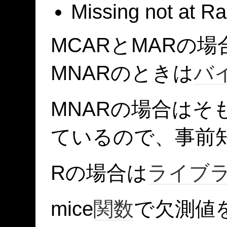
Missing not at 
MCARとMARの
MNARのときは
バ
MNARの場合はそ
ているので、事前
Rの場合は
ライブ
mice
関数
で欠測値を推