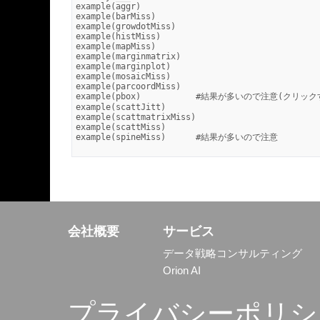
example(aggr)

example(barMiss)

example(growdotMiss)

example(histMiss)

example(mapMiss)

example(marginmatrix)

example(marginplot)

example(mosaicMiss)

example(parcoordMiss)

example(pbox)		#結果が多いので注意(クリックする場所によって動作が違うみたい)

example(scattJitt)

example(scattmatrixMiss)

example(scattMiss)

example(spineMiss)	#結果が多いので注意

会社概要
サービス
データ戦略コンサルティング
Orion AI
プライバシーポリシ